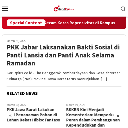
Skip
Mobile
to
Menu
content
Special Content
Medialink Kecam Keras Represivitas di Kampus
March 26, 2025
PKK Jabar Laksanakan Bakti Sosial di
Panti Lansia dan Panti Anak Selama
Ramadan
Garutplus.co.id - Tim Penggerak Pemberdayaan dan Kesejahteraan
Keluarga (PKK) Provinsi Jawa Barat terus menunjukkan […]
RELATED NEWS
March 20, 2025
March 19, 2025
M
PKK Jawa Barat Lakukan
BKKBN Kini Menjadi
P
«
»
B
Aksi Penanaman Pohon di
Kementerian: Memperkuat
Lahan Bekas Hibisc Fantasy
Peran dalam Pembangunan
A
n
Kependudukan dan